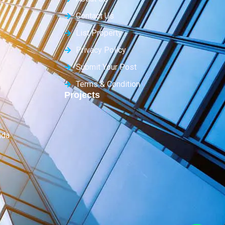
Contact Us
List Property
Privacy Policy
Submit Your Post
Terms & Condition
Projects
ida