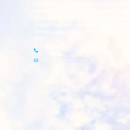
Looking for the perfect place to build your dr
premium residential and commercial plots near
offer the ideal blend of serene living and mode
Strategically located with excellent connectivity
provide a golden opportunity for investors an
alike
+91-8383826746
contact@plotnear.com