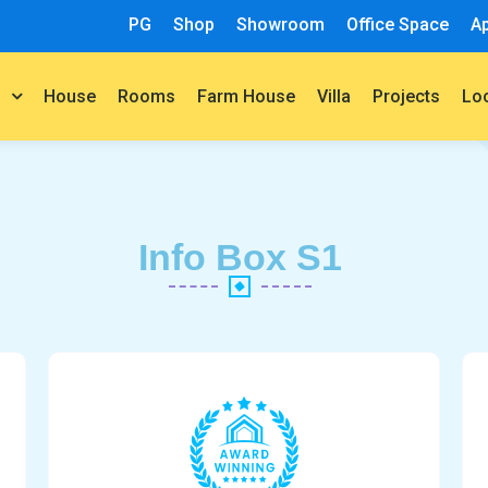
PG
Shop
Showroom
Office Space
A
House
Rooms
Farm House
Villa
Projects
t
Lo
Info Box S1