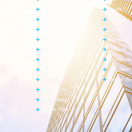
eam home? Our
Plot
Noida
your location
rn convenience.
Flat
Jewar
, these plots
Villa
Dholera
d homeowners
Shop
Dankaur
House
Gurgaon
Rooms
Faridabad
Showroom
Ghaziabad
Apartment
Greater No
Farm House
Office Space
Builder Floor