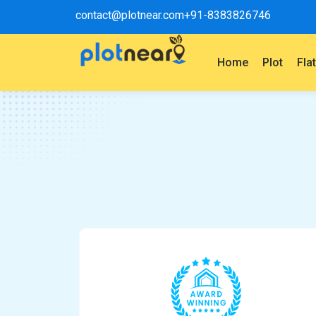
contact@plotnear.com
+91-8383826746
Home
Plot
Fla